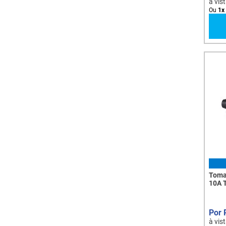
à vis
Ou
1
x
Toma
10A 
à vis