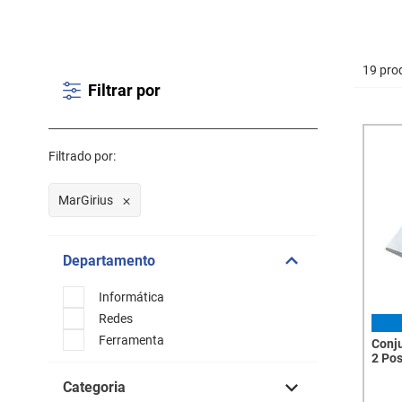
19 pro
Filtrar por
Filtrado por:
MarGirius
Departamento
Informática
Redes
Ferramenta
Conj
2 Pos
Sepa
Categoria
Supor
7533