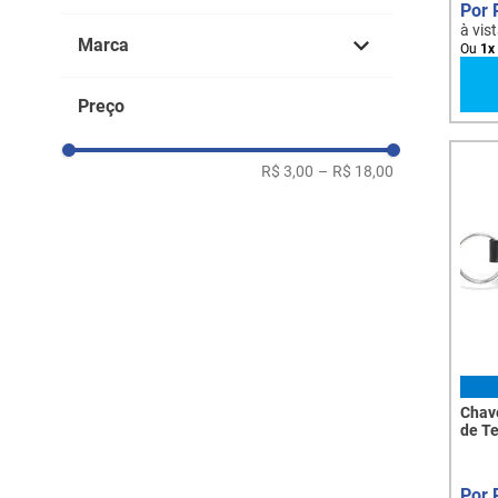
Adaptadores Elétricos
à vis
Marca
Ou
1
x
Testador
Organizadores
MarGirius
Preço
Filtro de Linha
MG MAR GIRIUS
R$ 3,00
–
R$ 18,00
Chave
de T