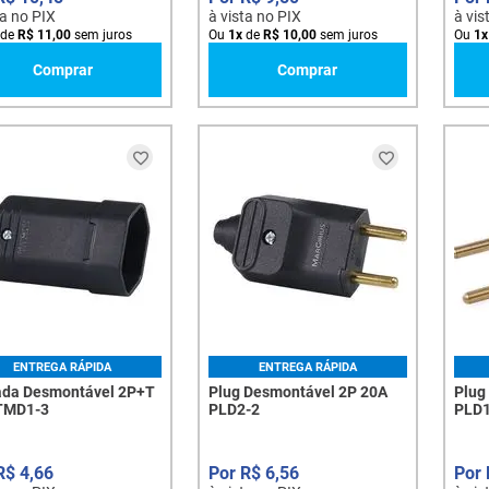
ta no PIX
à vista no PIX
à vis
de
R$
11
,
00
sem juros
Ou
1
x
de
R$
10
,
00
sem juros
Ou
1
x
Comprar
Comprar
ENTREGA RÁPIDA
ENTREGA RÁPIDA
da Desmontável 2P+T
Plug Desmontável 2P 20A
Plug
TMD1-3
PLD2-2
PLD1
R$
4
,
66
R$
6
,
56