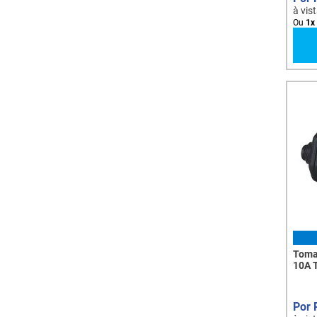
à vis
Ou
1
x
Toma
10A 