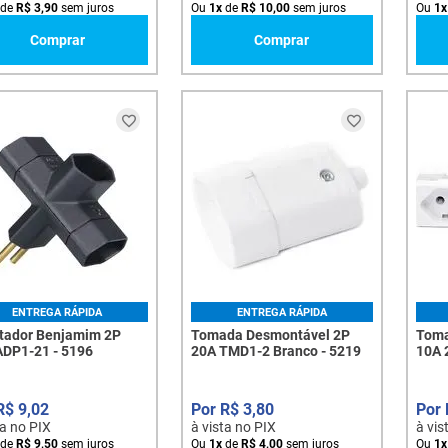
de
R$
3
,
90
sem juros
Ou
1
x
de
R$
10
,
00
sem juros
Ou
1
x
Comprar
Comprar
ENTREGA RÁPIDA
ENTREGA RÁPIDA
tador Benjamim 2P
Tomada Desmontável 2P
Toma
ADP1-21 - 5196
20A TMD1-2 Branco - 5219
10A 
R$
9
,
02
R$
3
,
80
ta no PIX
à vista no PIX
à vis
de
R$
9
,
50
sem juros
Ou
1
x
de
R$
4
,
00
sem juros
Ou
1
x