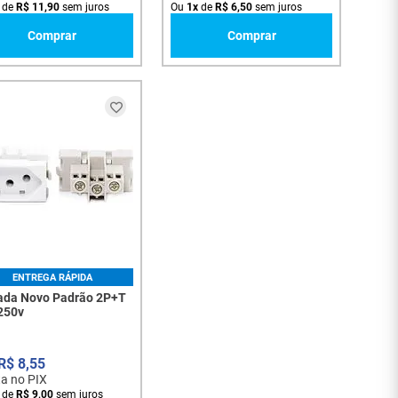
de
R$
11
,
90
sem juros
Ou
1
x
de
R$
6
,
50
sem juros
Comprar
Comprar
ENTREGA RÁPIDA
da Novo Padrão 2P+T
250v
R$
8
,
55
ta no PIX
de
R$
9
,
00
sem juros