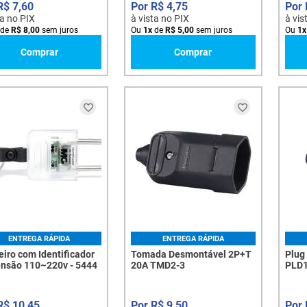
R$
7
,
60
R$
4
,
75
ta no PIX
à vista no PIX
à vis
de
R$
8
,
00
sem juros
Ou
1
x
de
R$
5
,
00
sem juros
Ou
1
x
Comprar
Comprar
ENTREGA RÁPIDA
ENTREGA RÁPIDA
iro com Identificador
Tomada Desmontável 2P+T
Plug
ensão 110~220v - 5444
20A TMD2-3
PLD1
R$
10
,
45
R$
9
,
50