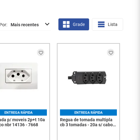
Grade
Lista
Por
Mais recentes
ENTREGA RÁPIDA
ENTREGA RÁPIDA
da p/ moveis 2p+t 10a
Regua de tomada multipla
co nbr 14136 - 7668
cb 3 tomadas - 20a s/ cabo
preto 2p+t tmu3-320 - 7787