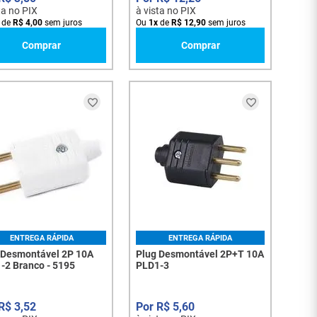
ta no PIX
à vista no PIX
de
R$
4
,
00
sem juros
Ou
1
x
de
R$
12
,
90
sem juros
Comprar
Comprar
ENTREGA RÁPIDA
ENTREGA RÁPIDA
 Desmontável 2P 10A
Plug Desmontável 2P+T 10A
-2 Branco - 5195
PLD1-3
R$
3
,
52
R$
5
,
60