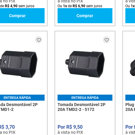
ta no PIX
à vista no PIX
à vis
de
R$
4
,
90
sem juros
Ou
1
x
de
R$
6
,
90
sem juros
Ou
1
x
Comprar
Comprar
ENTREGA RÁPIDA
ENTREGA RÁPIDA
da Desmontável 2P
Tomada Desmontável 2P
Plug
TMD1-2
20A TMD2-2 - 5172
20A 
R$
3
,
70
R$
9
,
50
ta no PIX
à vista no PIX
à vis