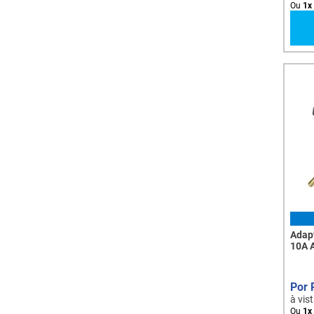
Ou
1
x
Adap
10A 
à vis
Ou
1
x