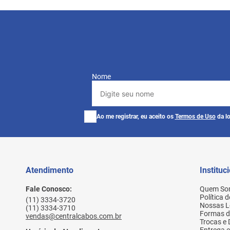
Nome
Ao me registrar, eu aceito os
Termos de Uso
da lo
Atendimento
Instituc
Fale Conosco:
Quem So
Política 
(11) 3334-3720
Nossas L
(11) 3334-3710
Formas 
vendas@centralcabos.com.br
Trocas e