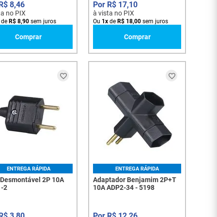
R$
8
,
46
R$
17
,
10
ta no PIX
à vista no PIX
de
R$
8
,
90
sem juros
Ou
1
x
de
R$
18
,
00
sem juros
Comprar
Comprar
ENTREGA RÁPIDA
ENTREGA RÁPIDA
 Desmontável 2P 10A
Adaptador Benjamim 2P+T
-2
10A ADP2-34 - 5198
R$
3
,
80
R$
12
,
26