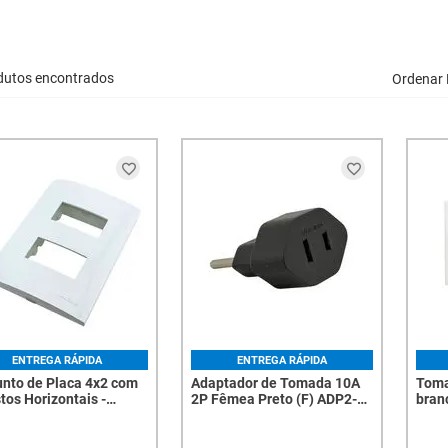
dutos encontrados
Ordenar 
ENTREGA RÁPIDA
ENTREGA RÁPIDA
unto de Placa 4x2 com
Adaptador de Tomada 10A
Toma
tos Horizontais -
2P Fêmea Preto (F) ADP2-22
bran
rada, Branca, com
MG MAR – Girius - 7785
te, Design Sleek -