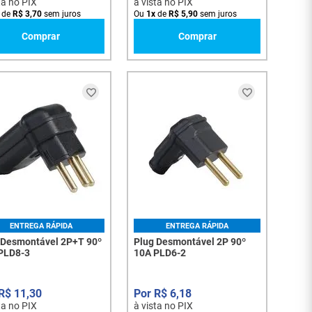
ta no PIX
à vista no PIX
de
R$
3
,
70
sem juros
Ou
1
x
de
R$
5
,
90
sem juros
Comprar
Comprar
ENTREGA RÁPIDA
ENTREGA RÁPIDA
 Desmontável 2P+T 90º
Plug Desmontável 2P 90º
PLD8-3
10A PLD6-2
R$
11
,
30
R$
6
,
18
ta no PIX
à vista no PIX