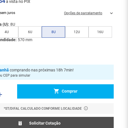
54
à vista no PIX
sem juros
Opções de parcelamento
a (U):
8U
4U
6U
8U
12U
16U
undidade:
570 mm
anhã
comprando nas próximas 18h 7min
!
eu CEP para simular
Comprar
*ST/DIFAL CALCULADO CONFORME LOCALIDADE
Solicitar Cotação