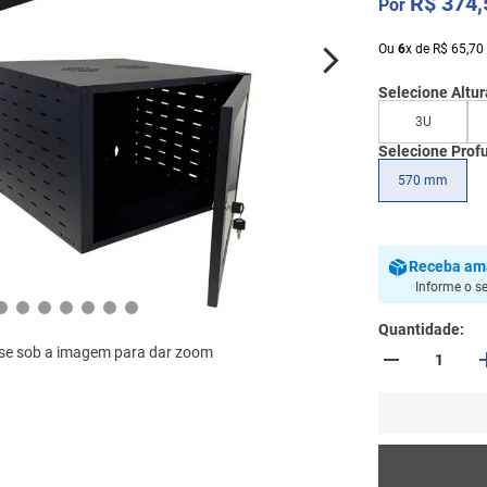
R$
374
,
Ou
6
x
de
R$
65
,
70
Selecione Altur
3U
Selecione Prof
570 mm
Receba
am
Informe o s
Quantidade
se sob a imagem para dar zoom