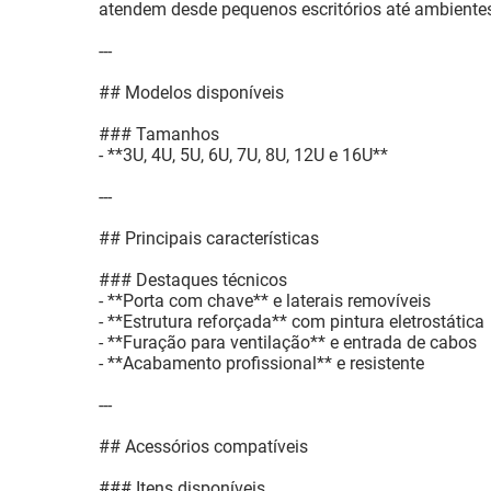
atendem desde pequenos escritórios até ambientes
---
## Modelos disponíveis
### Tamanhos
- **3U, 4U, 5U, 6U, 7U, 8U, 12U e 16U**
---
## Principais características
### Destaques técnicos
- **Porta com chave** e laterais removíveis
- **Estrutura reforçada** com pintura eletrostática
- **Furação para ventilação** e entrada de cabos
- **Acabamento profissional** e resistente
---
## Acessórios compatíveis
### Itens disponíveis