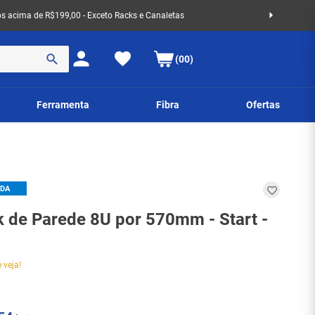
 acima de R$199,00 - Exceto Racks e Canaletas
(00)
Ferramenta
Fibra
Ofertas
IDA
k de Parede 8U por 570mm - Start -
 veja!