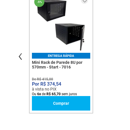
-
5%
ENTREGA RÁPIDA
Mini Rack de Parede 8U por
570mm - Start - 7016
De
R$
415
,
00
R$
374
,
54
à vista no PIX
Ou
6
x
de
R$
65
,
70
sem juros
Comprar