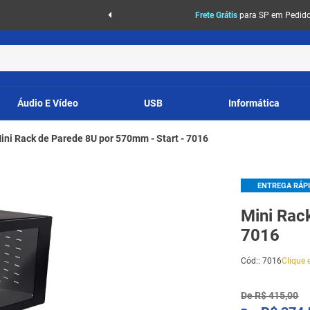
Frete Grátis
para SP em Pedidos
Áudio E Vídeo
USB
Informática
ini Rack de Parede 8U por 570mm - Start - 7016
ENTREGA RÁP
Mini Rac
7016
Cód:
:
7016
Clique e
De
R$
415
,
00