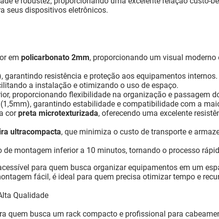
de e robustez, proporcionando uma excelente relação custo-be
 seus dispositivos eletrônicos.
sor em
policarbonato 2mm
, proporcionando um visual moderno e
 garantindo resistência e proteção aos equipamentos internos.
ilitando a instalação e otimizando o uso de espaço.
erior, proporcionando flexibilidade na organização e passagem d
1,5mm), garantindo estabilidade e compatibilidade com a maio
a cor
preta microtexturizada
, oferecendo uma excelente resist
ra ultracompacta
, que minimiza o custo de transporte e arm
de montagem inferior a 10 minutos, tornando o processo rápido
 acessível para quem busca organizar equipamentos em um espa
agem fácil, é ideal para quem precisa otimizar tempo e recur
Alta Qualidade
ara quem busca um rack compacto e profissional para cabeamen