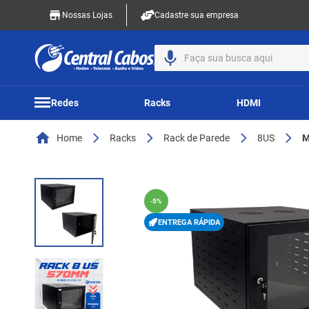
Nossas Lojas
Cadastre sua empresa
Faça sua busca aqui
Redes
Racks
HDMI
Home
Racks
Rack de Parede
8US
M
-
5%
ENTREGA RÁPIDA