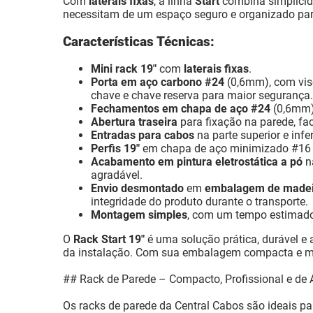
Com
laterais fixas
, a linha
Start
combina simplicida
necessitam de um espaço seguro e organizado para
Características Técnicas:
Mini rack 19"
com
laterais fixas
.
Porta em aço carbono #24
(0,6mm), com vi
chave e chave reserva para maior segurança.
Fechamentos em chapa de aço #24
(0,6mm),
Abertura traseira
para fixação na parede, fac
Entradas para cabos
na parte superior e inf
Perfis 19"
em chapa de aço minimizado #16 (
Acabamento em pintura eletrostática a pó
n
agradável.
Envio desmontado
em
embalagem de madei
integridade do produto durante o transporte.
Montagem simples
, com um tempo estimado 
O
Rack Start 19"
é uma solução prática, durável e
da instalação. Com sua embalagem compacta e mont
## Rack de Parede – Compacto, Profissional e de 
Os racks de parede da Central Cabos são ideais p