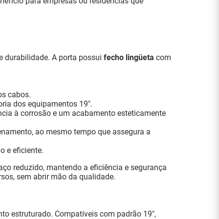
nefício para empresas ou residências que
 durabilidade. A porta possui
fecho lingüeta
com
os cabos.
ria dos equipamentos 19".
ência à corrosão e um acabamento esteticamente
azenamento, ao mesmo tempo que assegura a
 e eficiente.
ço reduzido, mantendo a eficiência e segurança
sos, sem abrir mão da qualidade.
to estruturado. Compatíveis com padrão 19",