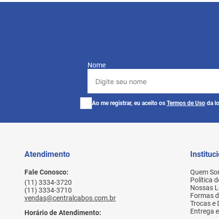
Nome
Ao me registrar, eu aceito os
Termos de Uso
da lo
Atendimento
Instituc
Fale Conosco:
Quem So
Política 
(11) 3334-3720
Nossas L
(11) 3334-3710
Formas 
vendas@centralcabos.com.br
Trocas e
Entrega e
Horário de Atendimento: