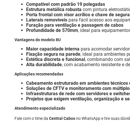
Compatível com padrão 19 polegadas
Estrutura metálica robusta
com pintura eletrostáti
Porta frontal com visor acrílico e chave de segur
Laterais removíveis
para fácil acesso aos equipa
Furação para ventilação e passagem de cabos
Profundidade de 570mm
, ideal para equipamento
Vantagens do modelo 8U
Maior capacidade interna
para acomodar servidor
Fixação segura na parede
, ideal para ambientes p
Estética discreta e funcional
, combinando com sal
Alta durabilidade
, com acabamento resistente e d
Aplicações recomendadas
Cabeamento estruturado em ambientes técnicos e
Soluções de CFTV e monitoramento com múltiplos
Infraestruturas de rede com servidores e switch
Projetos que exigem ventilação, organização e s
Atendimento especializado
Fale com o time da
Central Cabos
no WhatsApp e tire suas dúvid