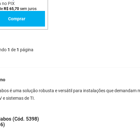
a no PIX
de
R$
65
,
70
sem juros
Comprar
ndo
1
de
1
página
rno
abos é uma solução robusta e versátil para instalações que demandam 
V e sistemas de TI.
Cabos (Cód. 5398)
16)