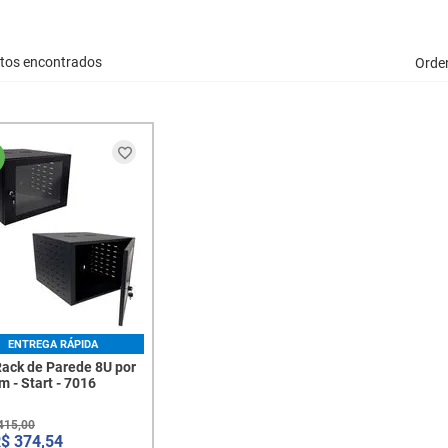
tos encontrados
Orde
ENTREGA RÁPIDA
Rack de Parede 8U por
 - Start - 7016
415
,
00
R$
374
,
54