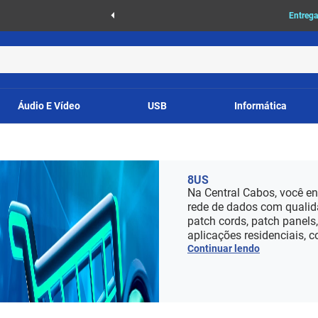
as
Entrega
Áudio E Vídeo
USB
Informática
8US
Na Central Cabos, você en
rede de dados com qualid
patch cords, patch panels
aplicações residenciais, c
Continuar lendo