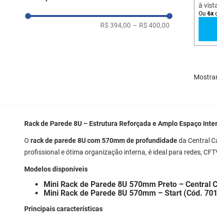
Profundidade: 570 mm
à vist
Ou
6
x
R$ 394,00
–
R$ 400,00
Mostra
Rack de Parede 8U – Estrutura Reforçada e Amplo Espaço Inte
O
rack de parede 8U com 570mm de profundidade
da Central C
profissional e ótima organização interna, é ideal para redes, CFT
Modelos disponíveis
Mini Rack de Parede 8U 570mm Preto – Central 
Mini Rack de Parede 8U 570mm – Start (Cód. 70
Principais características