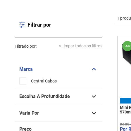
1 produ
Filtrar por
Filtrado por:
-
5%
Marca
Central Cabos
Escolha A Profundidade
Mini 
570mm de Profundidade
570mm
Varia Por
De
R$
Altura (U): 8U
Preço