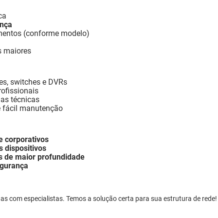
ca
ança
mentos (conforme modelo)
s maiores
es, switches e DVRs
rofissionais
as técnicas
e fácil manutenção
 corporativos
 dispositivos
es de maior profundidade
egurança
as com especialistas. Temos a solução certa para sua estrutura de rede!