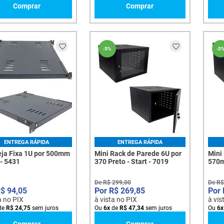
Comprar
Comprar
-
5%
-
5
ENTREGA RÁPIDA
ENTREGA RÁPIDA
ja Fixa 1U por 500mm
Mini Rack de Parede 6U por
Mini
 - 5431
370 Preto - Start - 7019
570m
De
R$
299
,
00
De
R$
R$
94
,
05
R$
269
,
85
a no PIX
à vista no PIX
à vis
de
R$
24
,
75
sem juros
Ou
6
x
de
R$
47
,
34
sem juros
Ou
6
x