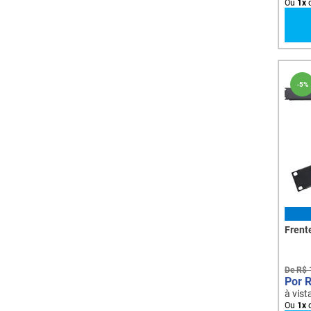
Ou
1
x
-
5%
Frent
De
R$
à vist
Ou
1
x