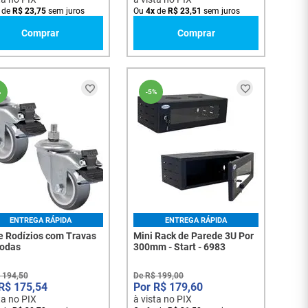
de
R$
23
,
75
sem juros
Ou
4
x
de
R$
23
,
51
sem juros
Comprar
Comprar
%
-
5%
ENTREGA RÁPIDA
ENTREGA RÁPIDA
de Rodízios com Travas
Mini Rack de Parede 3U Por
Rodas
300mm - Start - 6983
194
,
50
De
R$
199
,
00
R$
175
,
54
R$
179
,
60
ta no PIX
à vista no PIX