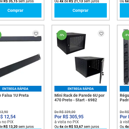
de
R$
35
,
15
sem juros
Ou
4
x
de
R$
21
,
13
sem juros
Ou
6
x
Comprar
Comprar
-
5%
-
5
ENTREGA RÁPIDA
ENTREGA RÁPIDA
e Falsa 1U Preta
Mini Rack de Parede 6U por
Régu
470 Preto - Start - 6982
Padr
Toma
13
,
90
De
R$
339
,
00
De
R$
R$
12
,
54
R$
305
,
95
a no PIX
à vista no PIX
à vis
de
R$
13
,
20
sem juros
Ou
6
x
de
R$
53
,
67
sem juros
Ou
4
x