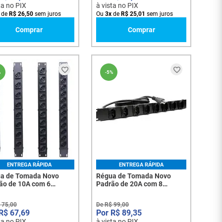
ta no PIX
à vista no PIX
de
R$
26
,
50
sem juros
Ou
3
x
de
R$
25
,
01
sem juros
Comprar
Comprar
%
-
5%
ENTREGA RÁPIDA
ENTREGA RÁPIDA
a de Tomada Novo
Régua de Tomada Novo
ão de 10A com 6
Padrão de 20A com 8
das - 2510
Tomadas - 199
75
,
00
De
R$
99
,
00
R$
67
,
69
R$
89
,
35
ta no PIX
à vista no PIX