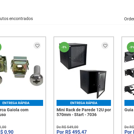
dutos encontrados
Orde
-
5%
-
5
ENTREGA RÁPIDA
ENTREGA RÁPIDA
orca Gaiola com
Mini Rack de Parede 12U por
Guia
uso
570mm - Start - 7036
1
,
00
De
R$
549
,
00
De
R$
R$
0
,
90
R$
495
,
47