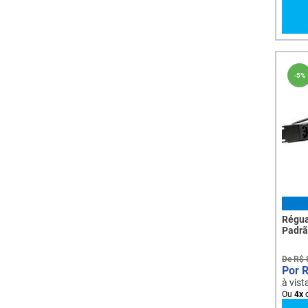
-
5%
Régua
Padrã
Tomad
De
R$
à vist
Ou
4
x