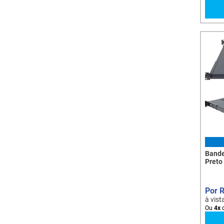
Bande
Preto
à vist
Ou
4
x