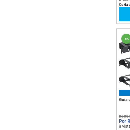
Ou
6
x
-
5%
Guia 
De
R$
à vist