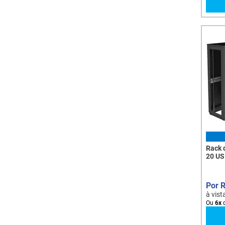
Rack 
20 US
à vist
Ou
6
x