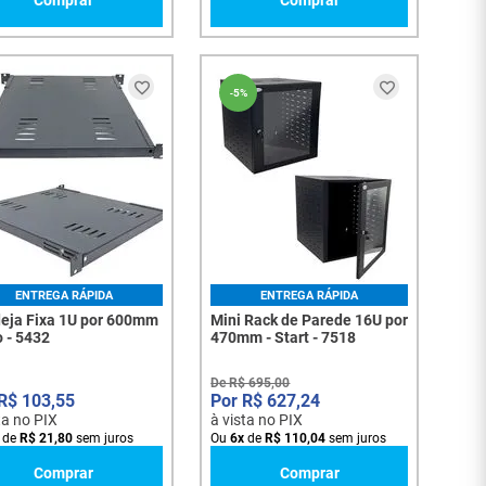
Comprar
Comprar
-
5%
ENTREGA RÁPIDA
ENTREGA RÁPIDA
eja Fixa 1U por 600mm
Mini Rack de Parede 16U por
 - 5432
470mm - Start - 7518
De
R$
695
,
00
R$
103
,
55
R$
627
,
24
ta no PIX
à vista no PIX
de
R$
21
,
80
sem juros
Ou
6
x
de
R$
110
,
04
sem juros
Comprar
Comprar