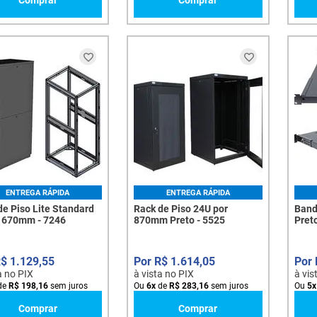
Comprar
Comprar
ENTREGA RÁPIDA
ENTREGA RÁPIDA
de Piso Lite Standard
Rack de Piso 24U por
Band
 670mm - 7246
870mm Preto - 5525
Preto
R$
1
.
129
,
55
R$
1
.
614
,
05
a no PIX
à vista no PIX
à vis
de
R$
198
,
16
sem juros
Ou
6
x
de
R$
283
,
16
sem juros
Ou
5
x
Comprar
Comprar