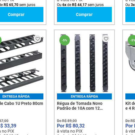
de
R$
65
,
70
sem juros
Ou
6
x
de
R$
44
,
17
sem juros
Ou
3
x
Comprar
Comprar
-
5%
-
5
ENTREGA RÁPIDA
ENTREGA RÁPIDA
de Cabo 1U Preto 80cm
Régua de Tomada Novo
Kit 
Padrão de 10A com 12
e 4 
Tomadas - 1487
37
,
00
De
R$
89
,
00
De
R$
R$
33
,
39
R$
80
,
32
a no PIX
à vista no PIX
à vis