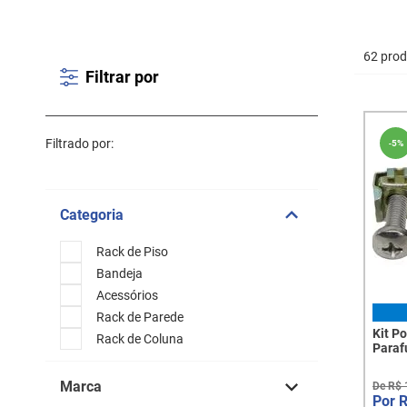
62 pro
Filtrar por
Filtrado por:
-
5%
Categoria
Rack de Piso
Bandeja
Acessórios
Rack de Parede
Kit P
Rack de Coluna
Paraf
Marca
De
R$