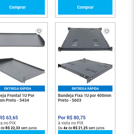
Comprar
Comprar
ENTREGA RÁPIDA
ENTREGA RÁPIDA
eja Frontal 1U Por
Bandeja Fixa 1U por 400mm
m Preto - 5434
Preto - 5603
R$
63
,
65
R$
80
,
75
ta no PIX
à vista no PIX
de
R$
22
,
33
sem juros
Ou
4
x
de
R$
21
,
25
sem juros