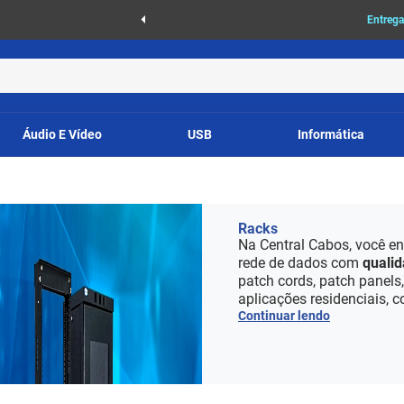
as
Entrega
Áudio E Vídeo
USB
Informática
Racks
Na Central Cabos, você en
rede de dados com
quali
patch cords, patch panels
aplicações residenciais, c
Continuar lendo