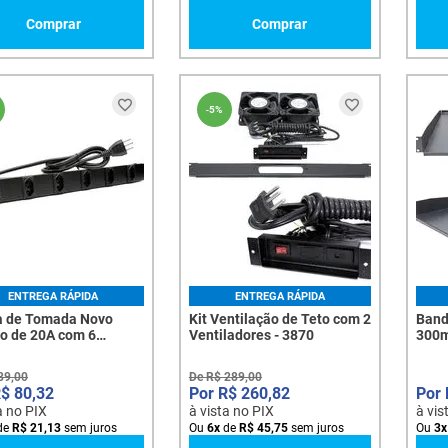
Comprar
Comprar
-
5%
ENTREGA RÁPIDA
ENTREGA RÁPIDA
 de Tomada Novo
Kit Ventilação de Teto com 2
Band
o de 20A com 6
Ventiladores - 3870
300m
as - 2214
89
,
00
De
R$
289
,
00
R$
80
,
32
R$
260
,
82
a no PIX
à vista no PIX
à vis
de
R$
21
,
13
sem juros
Ou
6
x
de
R$
45
,
75
sem juros
Ou
3
x