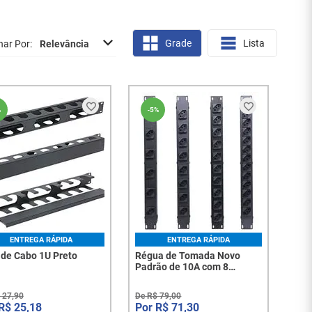
Grade
Lista
nar Por
Relevância
%
-
5%
ENTREGA RÁPIDA
ENTREGA RÁPIDA
 de Cabo 1U Preto
Régua de Tomada Novo
Padrão de 10A com 8
Tomadas - 1476
27
,
90
De
R$
79
,
00
R$
25
,
18
R$
71
,
30