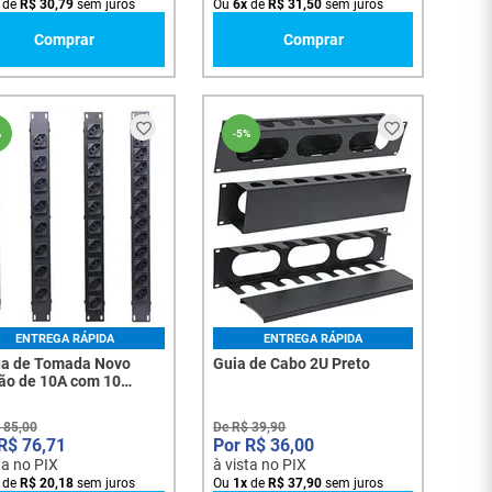
de
R$
30
,
79
sem juros
Ou
6
x
de
R$
31
,
50
sem juros
Comprar
Comprar
%
-
5%
ENTREGA RÁPIDA
ENTREGA RÁPIDA
a de Tomada Novo
Guia de Cabo 2U Preto
ão de 10A com 10
das - 3534
85
,
00
De
R$
39
,
90
R$
76
,
71
R$
36
,
00
ta no PIX
à vista no PIX
de
R$
20
,
18
sem juros
Ou
1
x
de
R$
37
,
90
sem juros