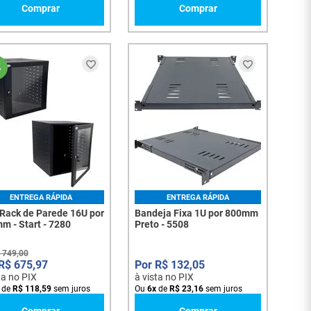
Comprar
Comprar
%
ENTREGA RÁPIDA
ENTREGA RÁPIDA
 Rack de Parede 16U por
Bandeja Fixa 1U por 800mm
m - Start - 7280
Preto - 5508
749
,
00
R$
675
,
97
R$
132
,
05
ta no PIX
à vista no PIX
de
R$
118
,
59
sem juros
Ou
6
x
de
R$
23
,
16
sem juros