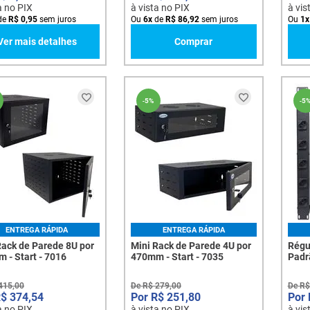
a no PIX
à vista no PIX
à vis
de
R$
0
,
95
sem juros
Ou
6
x
de
R$
86
,
92
sem juros
Ou
1
x
Ver mais detalhes
Comprar
-
5%
-
5
ENTREGA RÁPIDA
ENTREGA RÁPIDA
Rack de Parede 8U por
Mini Rack de Parede 4U por
Régu
 - Start - 7016
470mm - Start - 7035
Padr
Toma
415
,
00
De
R$
279
,
00
De
R$
R$
374
,
54
R$
251
,
80
a no PIX
à vista no PIX
à vis