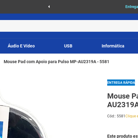
as
Entrega
Áudio E Vídeo
USB
Informática
Mouse Pad com Apoio para Pulso MP-AU2319A - 5581
ENTREGA RÁPIDA
Mouse Pa
AU2319A
Cód:
:
5581
Clique e
Este produto e