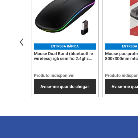
ENTREGA RÁPIDA
ENTREGA 
Mouse Dual Band (bluetooth e
Mouse pad profi
wireless) rgb sem fio 2.4ghz
800x300mm mtc-
Recarregavel - MS-S350l -
7843
Produto indisponível
Produto indispon
Avise-me quando chegar
Avise-me qu