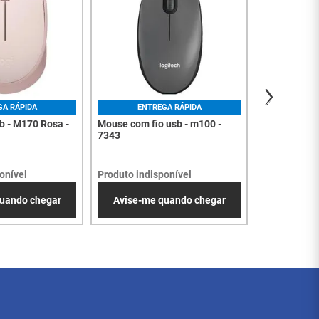
Produto indi
Avise-me
GA RÁPIDA
ENTREGA RÁPIDA
b - M170 Rosa -
Mouse com fio usb - m100 -
7343
onível
Produto indisponível
uando chegar
Avise-me quando chegar