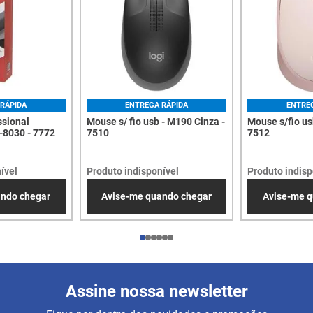
RÁPIDA
ENTREGA RÁPIDA
ENTRE
ssional
Mouse s/ fio usb - M190 Cinza -
Mouse s/fio us
8030 - 7772
7510
7512
ível
Produto indisponível
Produto indisp
ando chegar
Avise-me quando chegar
Avise-me q
Assine nossa newsletter