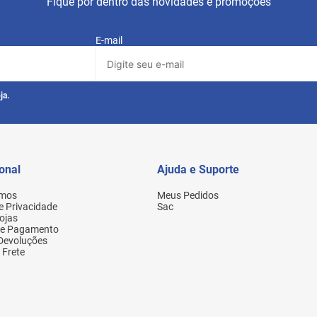
Fique por dentro das novidades e promoções
E-mail
ja.
ional
Ajuda e Suporte
mos
Meus Pedidos
de Privacidade
Sac
ojas
de Pagamento
 Devoluções
 Frete