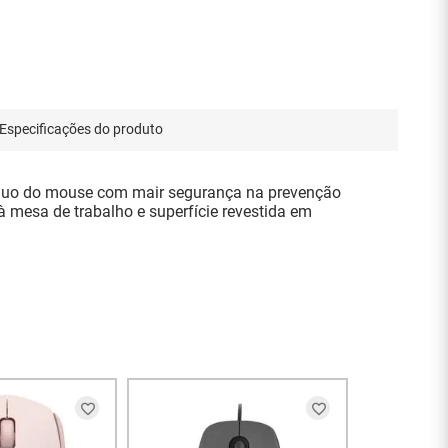
Especificações do produto
inuo do mouse com mair segurança na prevenção
à mesa de trabalho e superfície revestida em
ENT
Mouse s/fio
rose - 7346