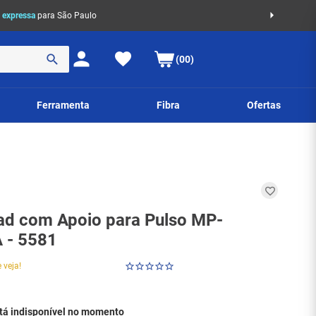
 expressa
para São Paulo
(00)
Ferramenta
Fibra
Ofertas
d com Apoio para Pulso MP-
 - 5581
 veja!
stá indisponível no momento