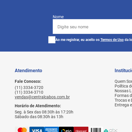
Nome
Ao me registrar, eu aceito os
Termos de Uso
da lo
Atendimento
Instituc
Fale Conosco:
Quem So
Política 
(11) 3334-3720
Nossas L
(11) 3334-3710
Formas 
vendas@centralcabos.com.br
Trocas e
Entrega e
Horário de Atendimento:
Seg. à Sex das 08:30h às 17:20h
Sábado das 08:30h às 13h