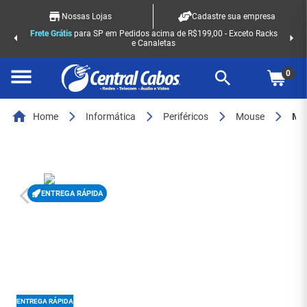
Nossas Lojas
Cadastre sua empresa
Frete Grátis
para SP em Pedidos acima de R$199,00 - Exceto Racks
e Canaletas
0
Home
Informática
Periféricos
Mouse
Mouse s/fio usb - M170 Branco - 7511
ENTREGA RÁPIDA
ENTREGA RÁPIDA