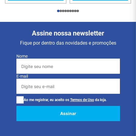
computação. sem trocar as pilhas graças ao botão
ligar/desligar e o modo de economia de energia de
hibernação automática.
Assine nossa newsletter
Fique por dentro das novidades e promoções
Nome
E-mail
Ao me registrar, eu aceito os
Termos de Uso
da loja.
Assinar