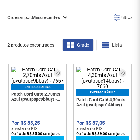
Mais recentes
2 produtos encontrados
Grade
Lista
ENTREGA RÁPIDA
ENTREGA RÁPIDA
Patch Cord Cat6 2,70mts
Azul (pvutpspc9bbuy) -
Patch Cord Cat6 4,30mts
7657
Azul (pvutpspc14bbuy) -
7660
R$
33
,
25
R$
37
,
05
à vista no PIX
à vista no PIX
Ou
1
x
de
R$
35
,
00
sem juros
Ou
1
x
de
R$
39
,
00
sem juros