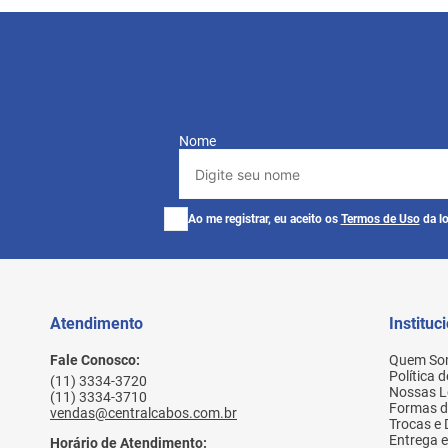
Nome
Ao me registrar, eu aceito os
Termos de Uso
da lo
Atendimento
Instituc
Fale Conosco:
Quem So
Política 
(11) 3334-3720
Nossas L
(11) 3334-3710
Formas 
vendas@centralcabos.com.br
Trocas e
Entrega e
Horário de Atendimento: