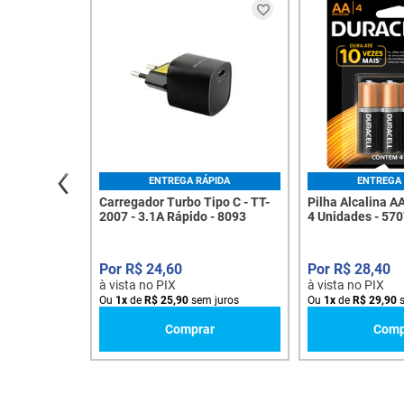
ENTREGA RÁPIDA
ENTREGA 
Carregador Turbo Tipo C - TT-
Pilha Alcalina A
2007 - 3.1A Rápido - 8093
4 Unidades - 57
R$
24
,
60
R$
28
,
40
à vista no PIX
à vista no PIX
Ou
1
x
de
R$
25
,
90
sem juros
Ou
1
x
de
R$
29
,
90
s
Comprar
Comp