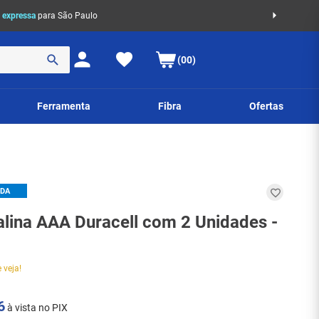
 expressa
para São Paulo
(00)
Ferramenta
Fibra
Ofertas
IDA
calina AAA Duracell com 2 Unidades -
 veja!
6
à vista no PIX