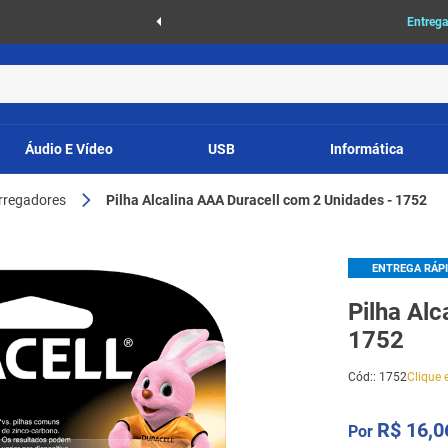
as
Entrega
Áudio E Vídeo
USB
Informática
arregadores
Pilha Alcalina AAA Duracell com 2 Unidades - 1752
ENTREGA RÁP
Pilha Al
1752
Cód:
:
1752
Clique e
R$
16
,
0