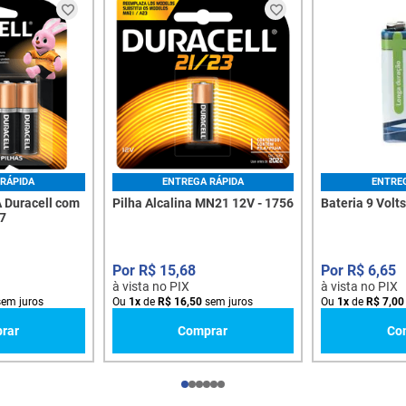
RÁPIDA
ENTREGA RÁPIDA
ENTRE
A Duracell com
Pilha Alcalina MN21 12V - 1756
Bateria 9 Volt
07
R$
15
,
68
R$
6
,
65
à vista no PIX
à vista no PIX
em juros
Ou
1
x
de
R$
16
,
50
sem juros
Ou
1
x
de
R$
7
,
00
rar
Comprar
Co