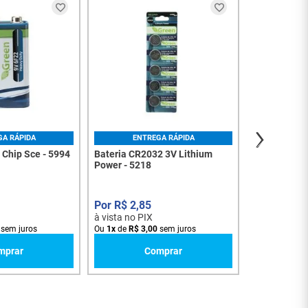
ENT
Pilha Alcali
5253
R$
4
,
7
à vista no PI
Ou
1
x
de
R$
5
,
GA RÁPIDA
ENTREGA RÁPIDA
s Chip Sce - 5994
Bateria CR2032 3V Lithium
Power - 5218
R$
2
,
85
à vista no PIX
sem juros
Ou
1
x
de
R$
3
,
00
sem juros
mprar
Comprar