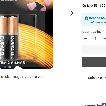
Ou
1
x
de
R$
16
,
90
Receba
na 
Informe o s
Quantidade
se sob a imagem para dar zoom
Calcule o Fr