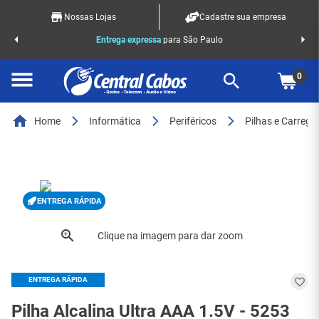
Nossas Lojas
Cadastre sua empresa
o Racks
Entrega expressa
para São Paulo
0
Home
Informática
Periféricos
Pilhas e Carrega
ENTREGA RÁPIDA
ENTREGA RÁPIDA
Pilha Alcalina Ultra AAA 1.5V - 5253