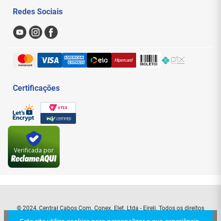
Meus Pedidos
Redes Sociais
Nossas Lojas
Sac
Formas de Pagamento
Trocas e Devoluções
Entregas e Frete
Certificações
Verificada por
© 2024, Central Cabos Com. Conex. Elet. Ltda - Eireli. Todos os direitos
reservados. Rua Aurora, 154 - Santa Efigênia - São Paulo - SP. CEP: