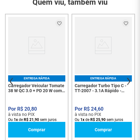
Quem viu, também viu
Garantia do
3 Meses
Fornecedor
Conteúdo da
02 Pilha Alcalina Ultra
Embalagem
AAA 1.5V
ENTREGA RÁPIDA
ENTREGA RÁPIDA
Carregador Veicular Tomate
Carregador Turbo Tipo C -
38 W QC 3.0 + PD 20 W com
TT-2007 - 3.1A Rápido -
Cabo USB-C – TC-3801UC -
8093
8191
R$
20
,
80
R$
24
,
60
à vista no PIX
à vista no PIX
Ou
1
x
de
R$
21
,
90
sem juros
Ou
1
x
de
R$
25
,
90
sem juros
Comprar
Comprar