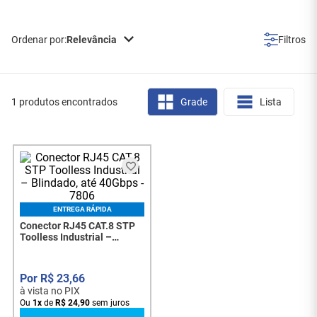
Relevância
1 produtos encontrados
Grade
Lista
ENTREGA RÁPIDA
Conector RJ45 CAT.8 STP
Toolless Industrial –
Blindado, até 40Gbps -
7806
R$
23
,
66
à vista no PIX
Ou
1
x
de
R$
24
,
90
sem juros