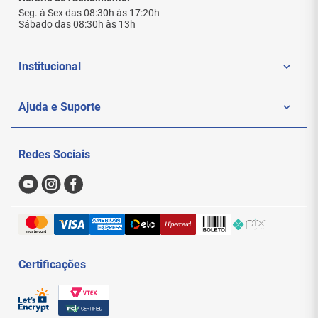
Seg. à Sex das 08:30h às 17:20h
Sábado das 08:30h às 13h
Institucional
Quem Somos
Ajuda e Suporte
Politica de Privacidade
Meus Pedidos
Redes Sociais
Nossas Lojas
Sac
Formas de Pagamento
Trocas e Devoluções
Entregas e Frete
Certificações