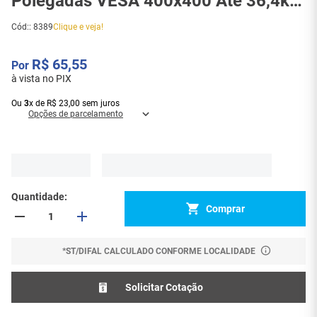
Polegadas VESA 400x400 Até 36,4kg
Tomate MT-26 - 8389
Cód:
:
8389
Clique e veja!
R$
65
,
55
à vista no PIX
Ou
3
x
de
R$
23
,
00
sem juros
Opções de parcelamento
Quantidade
Comprar
*ST/DIFAL CALCULADO CONFORME LOCALIDADE
Solicitar Cotação