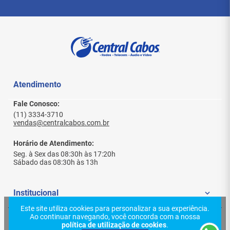
Fácil instalação
Especificações Técnicas
Modelo:
MT-26
Marca:
Tomate
Tipo:
Suporte articulado (inclinação)
Compatibilidade:
TVs de 32” a 65”
Atendimento
Padrão VESA:
100x100mm até 400x400mm
Capacidade máxima:
36,4kg / 80 lbs
Fale Conosco:
Ângulo de inclinação:
-12° a +12°
(11) 3334-3710
Material:
Aço SPCC
vendas@centralcabos.com.br
Cor:
Preto
Instalação:
Parede
Horário de Atendimento:
Seg. à Sex das 08:30h às 17:20h
Instruções de Uso
Sábado das 08:30h às 13h
Instalar em parede resistente (alvenaria ou
Institucional
concreto)
Utilizar os acessórios inclusos
Este site utiliza cookies para personalizar a sua experiência.
Verificar padrão VESA da TV
Ao continuar navegando, você concorda com a nossa
Quem Somos
Ajuda e Suporte
Garantir fixação correta antes do uso
política de utilização de cookies
.