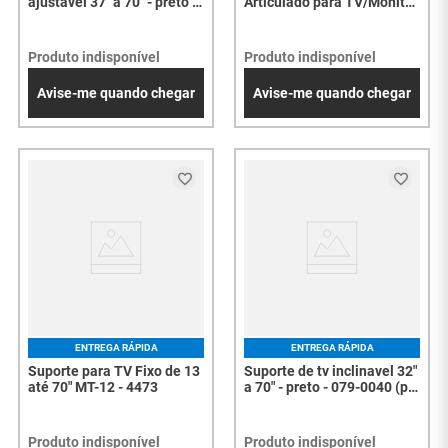
ajustavel 37" a 70" - preto -
Articulado para TV/Monitor
079-0042 - 7442
26"-55" MT-13 - 7558
Produto indisponível
Produto indisponível
Avise-me quando chegar
Avise-me quando chegar
ENTREGA RÁPIDA
ENTREGA RÁPIDA
Suporte para TV Fixo de 13
Suporte de tv inclinavel 32"
até 70" MT-12 - 4473
a 70" - preto - 079-0040 (px-
26)
Produto indisponível
Produto indisponível