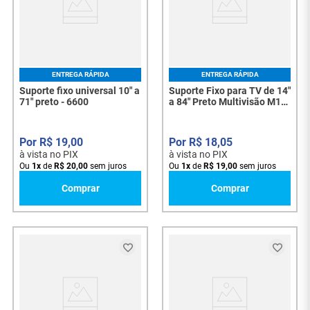
ENTREGA RÁPIDA
ENTREGA RÁPIDA
Suporte fixo universal 10" a
Suporte Fixo para TV de 14"
71" preto - 6600
a 84" Preto Multivisão M1-
PR - 100 kg, Universal -
8041
R$
19
,
00
R$
18
,
05
à vista no PIX
à vista no PIX
Ou
1
x
de
R$
20
,
00
sem juros
Ou
1
x
de
R$
19
,
00
sem juros
Comprar
Comprar