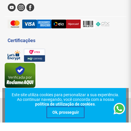
Sac
Formas de Pagamento
Trocas e Devoluções
Entregas e Frete
Certificações
Verificada por
Este site utiliza cookies para personalizar a sua experiência.
Ao continuar navegando, você concorda com a nossa
política de utilização de cookies
.
© 2024, Central Cabos Com. Conex. Elet. Ltda - Eireli. Todos os direitos
reservados. Rua Aurora, 154 - Santa Efigênia - São Paulo - SP. CEP:
01209-000 | CNPJ: 08.626.431/0001-70