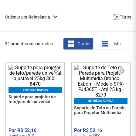
Relevância
32 produtos encontrados
Grade
Lista
ENTREGA RÁPIDA
Suporte para projetor de
ENTREGA RÁPIDA
teto/parede universal
ajustável 25kg 360 - 8470
Suporte de Teto ou Parede
para Projetor Multimídia
Branco - Exbom - Modelo
SPX-PJ4365T - Até 25 kg -
8279
R$
52
,
16
R$
52
,
16
à vista no PIX
à vista no PIX