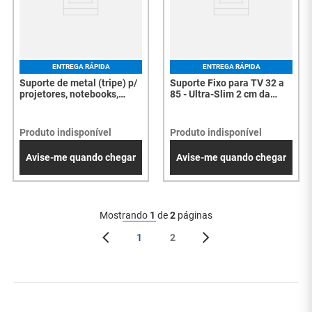
ENTREGA RÁPIDA
ENTREGA RÁPIDA
Suporte de metal (tripe) p/
Suporte Fixo para TV 32 a
projetores, notebooks,
85 - Ultra-Slim 2 cm da
caixas de som - mtp-007 -
parede, 55 kg - HD598L-PR
7838
(Preto) - 8038
Produto indisponível
Produto indisponível
Avise-me quando chegar
Avise-me quando chegar
Mostrando
1
de
2
páginas
1
2