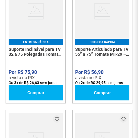
ENTREGA RÁPIDA
ENTREGA RÁPIDA
Suporte Inclinável para TV
Suporte Articulado para TV
32 a 75 Polegadas Tomate
55” a 75” Tomate MT-29 –
MT-27 VESA 600x400 -
VESA 600x400, Até 56,8kg -
8390
8392
R$
75
,
90
R$
56
,
90
à vista no PIX
à vista no PIX
Ou
3
x
de
R$
26
,
63
sem juros
Ou
2
x
de
R$
29
,
95
sem juros
Comprar
Comprar