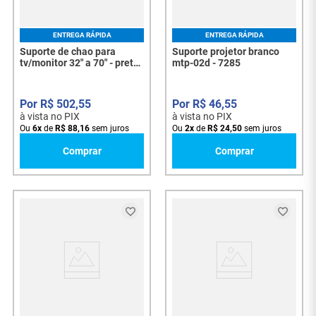
ENTREGA RÁPIDA
ENTREGA RÁPIDA
Suporte de chao para
Suporte projetor branco
tv/monitor 32" a 70" - preto
mtp-02d - 7285
079-0056 - 7740
R$
502
,
55
R$
46
,
55
à vista no PIX
à vista no PIX
Ou
6
x
de
R$
88
,
16
sem juros
Ou
2
x
de
R$
24
,
50
sem juros
Comprar
Comprar