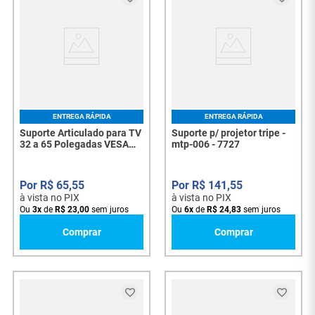
ENTREGA RÁPIDA
ENTREGA RÁPIDA
Suporte Articulado para TV
Suporte p/ projetor tripe -
32 a 65 Polegadas VESA
mtp-006 - 7727
400x400 Até 36,4kg
Tomate MT-26 - 8389
R$
65
,
55
R$
141
,
55
à vista no PIX
à vista no PIX
Ou
3
x
de
R$
23
,
00
sem juros
Ou
6
x
de
R$
24
,
83
sem juros
Comprar
Comprar