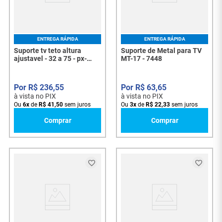
ENTREGA RÁPIDA
ENTREGA RÁPIDA
Suporte tv teto altura
Suporte de Metal para TV
ajustavel - 32 a 75 - px-
MT-17 - 7448
cm60 079-0070 - 7803
R$
236
,
55
R$
63
,
65
à vista no PIX
à vista no PIX
Ou
6
x
de
R$
41
,
50
sem juros
Ou
3
x
de
R$
22
,
33
sem juros
Comprar
Comprar