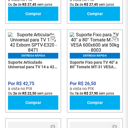
Ou
2
x
de
R$
27
,
45
sem juros
Ou
2
x
de
R$
27
,
45
sem juros
Comprar
Comprar
ENTREGA RÁPIDA
ENTREGA RÁPIDA
Suporte Articulado
Suporte Fixo para TV 40" a
Universal para TV 14 a 42
80" Tomate MT-31 VESA
Exbom SPTV-E320 - 8471
600x600 até 50kg - 8003
R$
42
,
75
R$
26
,
50
à vista no PIX
à vista no PIX
Ou
2
x
de
R$
22
,
50
sem juros
Ou
1
x
de
R$
27
,
90
sem juros
Comprar
Comprar