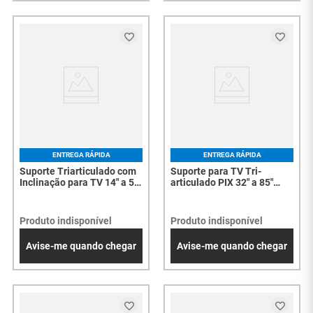
ENTREGA RÁPIDA
ENTREGA RÁPIDA
Suporte Triarticulado com
Suporte para TV Tri-
Inclinação para TV 14" a 55"
articulado PIX 32" a 85"
- VESA universal, ajuste
Reforçado Duplo Preto PX-
fino - 8152
36 079-0049 - 7736
Produto indisponível
Produto indisponível
Avise-me quando chegar
Avise-me quando chegar