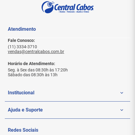
Atendimento
Fale Conosco:
(11) 3334-3710
vendas@centralcabos.com.br
Horário de Atendimento:
Seg. à Sex das 08:30h às 17:20h
Sábado das 08:30h às 13h
Institucional
Quem Somos
Ajuda e Suporte
Politica de Privacidade
Meus Pedidos
Redes Sociais
Nossas Lojas