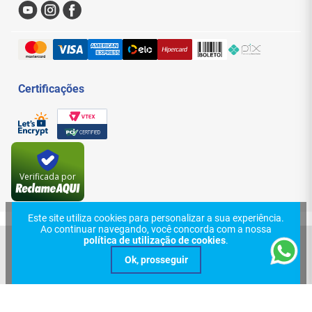
Formas de Pagamento
Trocas e Devoluções
Entregas e Frete
Certificações
Verificada por
Este site utiliza cookies para personalizar a sua experiência.
Ao continuar navegando, você concorda com a nossa
política de utilização de cookies
.
© 2024, Central Cabos Com. Conex. Elet. Ltda - Eireli. Todos os direitos
reservados. Rua Aurora, 154 - Santa Efigênia - São Paulo - SP. CEP:
01209-000 | CNPJ: 08.626.431/0001-70