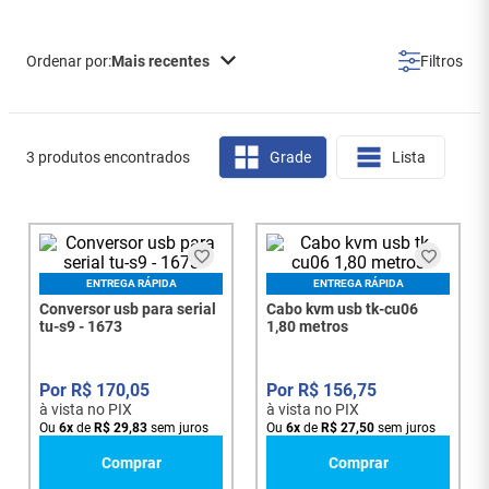
Mais recentes
3 produtos encontrados
Grade
Lista
ENTREGA RÁPIDA
ENTREGA RÁPIDA
Conversor usb para serial
Cabo kvm usb tk-cu06
tu-s9 - 1673
1,80 metros
R$
170
,
05
R$
156
,
75
à vista no PIX
à vista no PIX
Ou
6
x
de
R$
29
,
83
sem juros
Ou
6
x
de
R$
27
,
50
sem juros
Comprar
Comprar