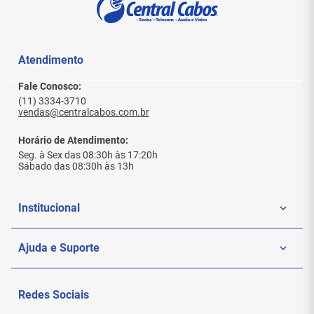
Atendimento
Fale Conosco:
(11) 3334-3710
vendas@centralcabos.com.br
Horário de Atendimento:
Seg. à Sex das 08:30h às 17:20h
Sábado das 08:30h às 13h
Institucional
Quem Somos
Ajuda e Suporte
Politica de Privacidade
Meus Pedidos
Redes Sociais
Nossas Lojas
Sac