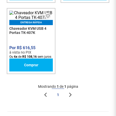
ENTREGA RÁPIDA
Chaveador KVM USB 4
Portas TK-407K
R$
616
,
55
à vista no PIX
Ou
6
x
de
R$
108
,
16
sem juros
Comprar
Mostrando
1
de
1
página
1