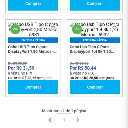
Comprar
Comprar
-
5%
-
5%
ENTREGA RÁPIDA
ENTREGA RÁPIDA
Cabo USB Tipo C para
Cabo Usb Tipo C Para
DisplayPort 1,80 Metros -
Displayport 1.4 8k 1,80
6931
Metros - 6932
De
R$
35
,
00
De
R$
55
,
90
R$
31
,
59
R$
50
,
44
à vista no PIX
à vista no PIX
Ou
1
x
de
R$
33
,
25
sem juros
Ou
2
x
de
R$
26
,
55
sem juros
Comprar
Comprar
Mostrando
1
de
1
página
1