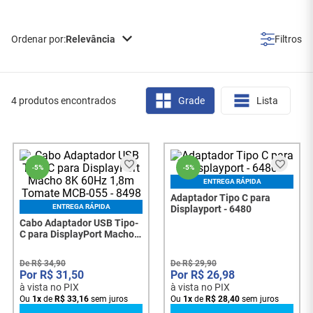
Relevância
4 produtos encontrados
Grade
Lista
-
5%
-
5%
ENTREGA RÁPIDA
Adaptador Tipo C para
ENTREGA RÁPIDA
Displayport - 6480
Cabo Adaptador USB Tipo-
C para DisplayPort Macho
8K 60Hz 1,8m Tomate
MCB-055 - 8498
De
R$
34
,
90
De
R$
29
,
90
R$
31
,
50
R$
26
,
98
à vista no PIX
à vista no PIX
Ou
1
x
de
R$
33
,
16
sem juros
Ou
1
x
de
R$
28
,
40
sem juros