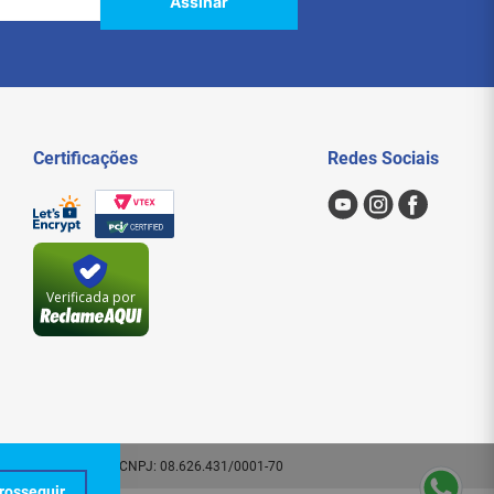
Assinar
Certificações
Redes Sociais
Verificada por
 - SP. CEP: 01209-000 | CNPJ: 08.626.431/0001-70