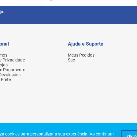
ja.
ional
Ajuda e Suporte
mos
Meus Pedidos
de Privacidade
Sac
ojas
de Pagamento
 Devoluções
 Frete
Eireli. Todos os direitos reservados. Rua Aurora, 154 - Santa Efigênia - São Paulo
liza cookies para personalizar a sua experiência. Ao continuar