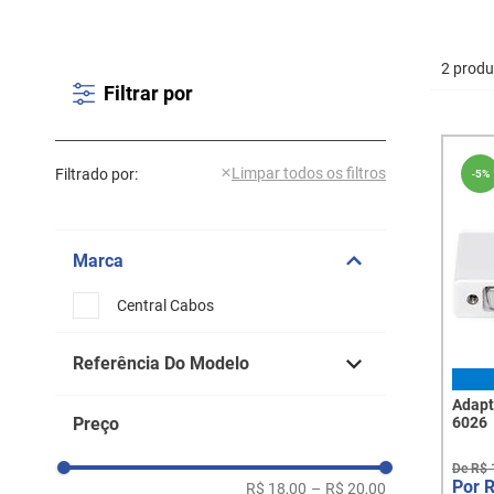
2 produ
Filtrar por
Filtrado por:
-
5%
Marca
Central Cabos
Referência Do Modelo
Adapt
6928
Preço
6026
6026
De
R$
R$ 18,00
–
R$ 20,00