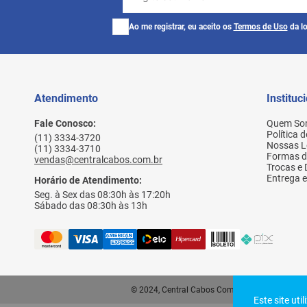
Ao me registrar, eu aceito os
Termos de Uso
da lo
Atendimento
Instituc
Fale Conosco:
Quem So
Política 
(11) 3334-3720
Nossas L
(11) 3334-3710
Formas 
vendas@centralcabos.com.br
Trocas e
Entrega e
Horário de Atendimento:
Seg. à Sex das 08:30h às 17:20h
Sábado das 08:30h às 13h
© 2024, Central Cabos Com. Conex. Elet. Ltda - 
Este site uti