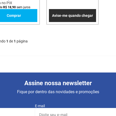
a no PIX
de
R$
18
,
90
sem juros
Comprar
Avise-me quando chegar
ndo
1
de
1
página
Assine nossa newsletter
Fique por dentro das novidades e promoções
E-mail