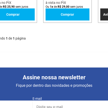
a no PIX
à vista no PIX
de
R$
25
,
90
sem juros
Ou
1
x
de
R$
29
,
00
sem juros
Comprar
Comprar
Av
ndo
1
de
1
página
Assine nossa newsletter
Fique por dentro das novidades e promoções
E-mail