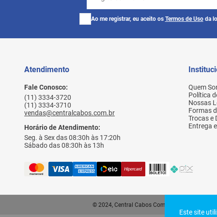
Ao me registrar, eu aceito os
Termos de Uso
da lo
Atendimento
Instituc
Fale Conosco:
Quem So
Política 
(11) 3334-3720
Nossas L
(11) 3334-3710
Formas 
vendas@centralcabos.com.br
Trocas e
Entrega e
Horário de Atendimento:
Seg. à Sex das 08:30h às 17:20h
Sábado das 08:30h às 13h
© 2024, Central Cabos Com. Conex. Elet. Ltda - 
Este site uti