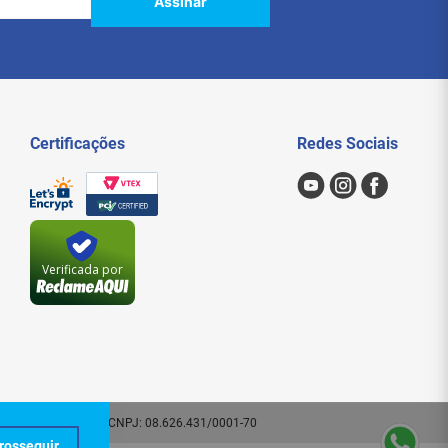
Assinar
Certificações
Redes Sociais
Verificada por
 - SP. CEP: 01209-000 | CNPJ: 08.626.431/0001-70