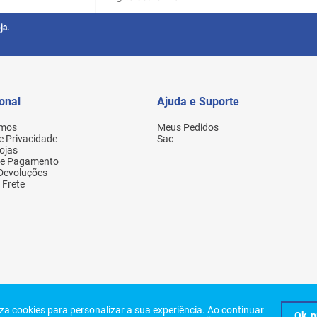
ja.
ional
Ajuda e Suporte
mos
Meus Pedidos
de Privacidade
Sac
ojas
de Pagamento
 Devoluções
 Frete
Eireli. Todos os direitos reservados. Rua Aurora, 154 - Santa Efigênia - São Paulo
liza cookies para personalizar a sua experiência. Ao continuar