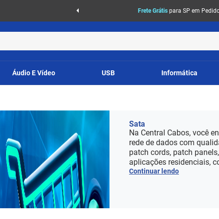
Frete Grátis
para SP em Pedidos
Áudio E Vídeo
USB
Informática
Sata
Na Central Cabos, você en
rede de dados com qualid
patch cords, patch panels
aplicações residenciais, c
Continuar lendo