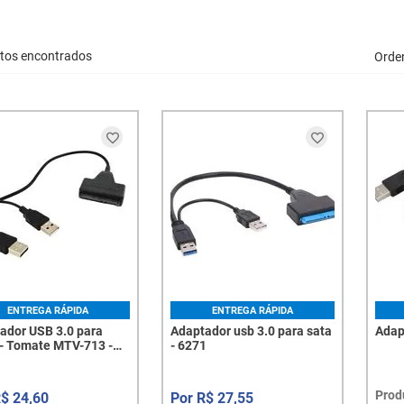
tos encontrados
Orde
ENTREGA RÁPIDA
ENTREGA RÁPIDA
ador USB 3.0 para
Adaptador usb 3.0 para sata
Adap
- Tomate MTV-713 -
- 6271
 2,5” e 3,5”, até 5
 plug and play - 8351
Prod
R$
24
,
60
R$
27
,
55