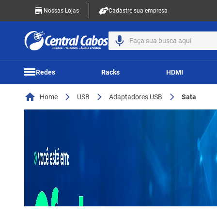
Nossas Lojas
Cadastre sua empresa
Faça sua busca aqui
Redes
Racks
HDMI
Home
USB
Adaptadores USB
Sata