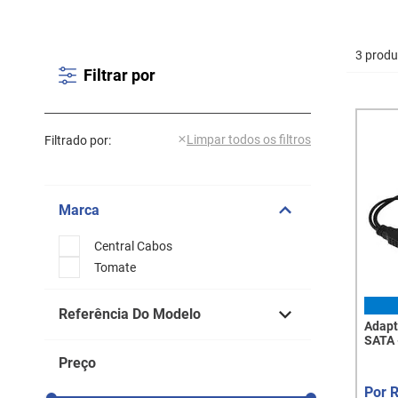
3 produ
Filtrar por
Filtrado por:
Marca
Central Cabos
Tomate
Referência Do Modelo
Adapt
SATA 
8351
HD/SSD
Preço
Gbps,
6271
5059