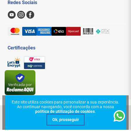
Redes Sociais
Nossas Lojas
Sac
Formas de Pagamento
Trocas e Devoluções
Entregas e Frete
Certificações
Verificada por
Este site utiliza cookies para personalizar a sua experiência.
Ao continuar navegando, você concorda com a nossa
política de utilização de cookies
.
© 2024, Central Cabos Com. Conex. Elet. Ltda - Eireli. Todos os direitos
reservados. Rua Aurora, 154 - Santa Efigênia - São Paulo - SP. CEP:
01209-000 | CNPJ: 08.626.431/0001-70