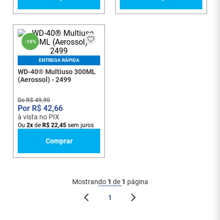
-
10%
ENTREGA RÁPIDA
WD-40® Multiuso 300ML
(Aerossol) - 2499
De
R$
49
,
90
R$
42
,
66
à vista no PIX
Ou
2
x
de
R$
22
,
45
sem juros
Comprar
Mostrando
1
de
1
página
1