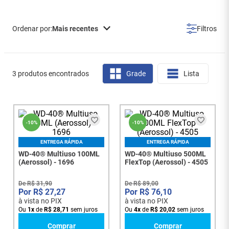
Mais recentes
3 produtos encontrados
Grade
Lista
-
10%
-
10%
ENTREGA RÁPIDA
ENTREGA RÁPIDA
WD-40® Multiuso 100ML
WD-40® Multiuso 500ML
(Aerossol) - 1696
FlexTop (Aerossol) - 4505
De
R$
31
,
90
De
R$
89
,
00
R$
27
,
27
R$
76
,
10
à vista no PIX
à vista no PIX
Ou
1
x
de
R$
28
,
71
sem juros
Ou
4
x
de
R$
20
,
02
sem juros
Comprar
Comprar