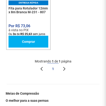
ENTREGA RÁPIDA
Fita para Rotulador 12mm
x 8m Branca M-231 - 807
R$
73
,
06
à vista no PIX
Ou
3
x
de
R$
25
,
63
sem juros
Comprar
Mostrando
1
de
1
página
1
Meias de Compressão
O melhor para a suas pernas