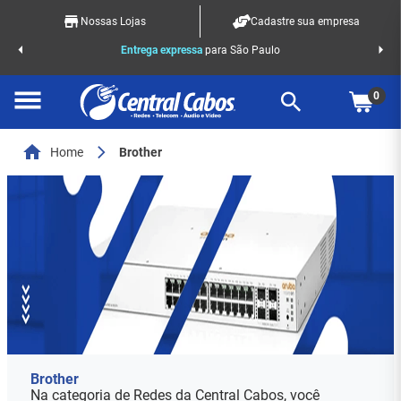
Nossas Lojas
Cadastre sua empresa
o Racks
Entrega expressa
para São Paulo
0
Home
Brother
Brother
Na categoria de Redes da Central Cabos, você