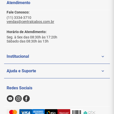
Atendimento
Fale Conosco:
(11) 3334-3710
vendas@centralcabos.com.br
Horário de Atendimento:
Seg. à Sex das 08:30h às 17:20h
Sábado das 08:30h às 13h
Institucional
Quem Somos
Ajuda e Suporte
Politica de Privacidade
Meus Pedidos
Redes Sociais
Nossas Lojas
Sac
Formas de Pagamento
Trocas e Devoluções