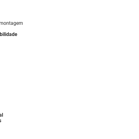
l montagem
bilidade
al
s