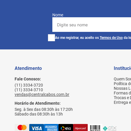
Nome
Ao me registrar, eu aceito os
Termos de Uso
da lo
Atendimento
Instituc
Fale Conosco:
Quem So
Política 
(11) 3334-3720
Nossas L
(11) 3334-3710
Formas 
vendas@centralcabos.com.br
Trocas e
Entrega e
Horário de Atendimento:
Seg. à Sex das 08:30h às 17:20h
Sábado das 08:30h às 13h