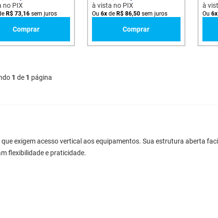
a no PIX
à vista no PIX
à vis
de
R$
73
,
16
sem juros
Ou
6
x
de
R$
86
,
50
sem juros
Ou
6
x
Comprar
Comprar
ndo
1
de
1
página
 que exigem acesso vertical aos equipamentos. Sua estrutura aberta facil
 flexibilidade e praticidade.