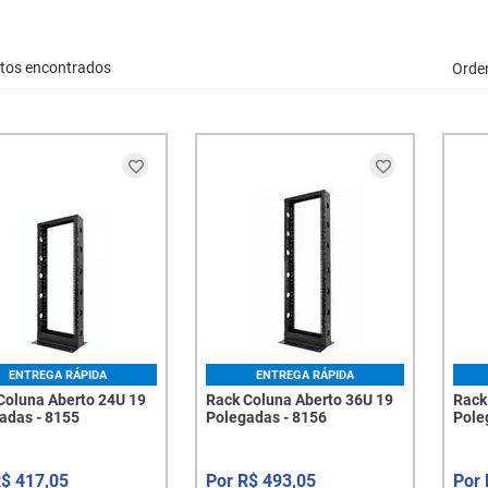
tos encontrados
Orde
ENTREGA RÁPIDA
ENTREGA RÁPIDA
Coluna Aberto 24U 19
Rack Coluna Aberto 36U 19
Rack
adas - 8155
Polegadas - 8156
Pole
R$
417
,
05
R$
493
,
05