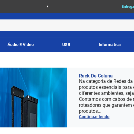
as
Entrega
Áudio E Vídeo
USB
Informática
Rack De Coluna
Na categoria de Redes da
produtos essenciais para 
diferentes ambientes, sej
Contamos com cabos de re
roteadores que garantem 
produtos...
Continuar lendo