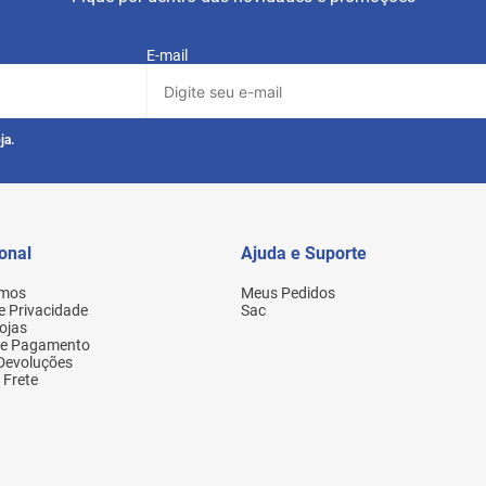
E-mail
ja.
ional
Ajuda e Suporte
mos
Meus Pedidos
de Privacidade
Sac
ojas
de Pagamento
 Devoluções
 Frete