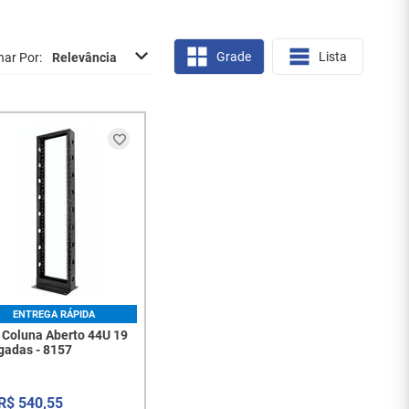
Grade
Lista
nar Por
Relevância
ENTREGA RÁPIDA
 Coluna Aberto 44U 19
gadas - 8157
R$
540
,
55