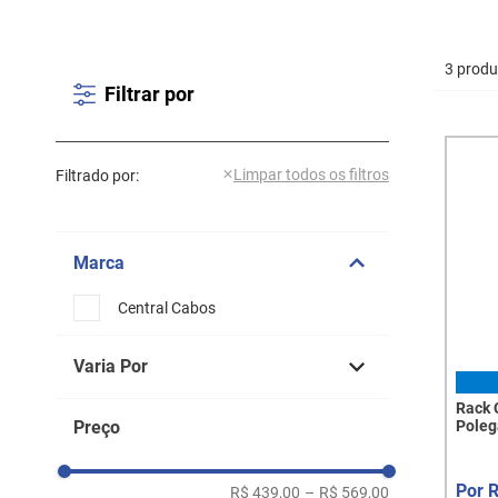
3 produ
Filtrar por
Filtrado por:
Marca
Central Cabos
Varia Por
Rack 
Altura (U): 24U
Preço
Poleg
Altura (U): 36U
Altura (U): 44U
R$ 439,00
–
R$ 569,00