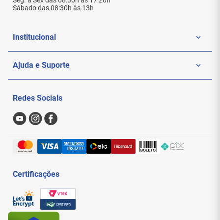
Seg. à Sex das 08:30h às 17:20h
Sábado das 08:30h às 13h
Institucional
Quem Somos
Ajuda e Suporte
Politica de Privacidade
Meus Pedidos
Redes Sociais
Nossas Lojas
Sac
Formas de Pagamento
Trocas e Devoluções
Entregas e Frete
Certificações