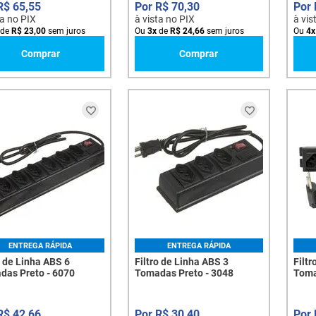
R$
65
,
55
R$
70
,
30
ta no PIX
à vista no PIX
à vis
de
R$
23
,
00
sem juros
Ou
3
x
de
R$
24
,
66
sem juros
Ou
4
x
Comprar
Comprar
ENTREGA RÁPIDA
ENTREGA RÁPIDA
o de Linha ABS 6
Filtro de Linha ABS 3
Filtr
das Preto - 6070
Tomadas Preto - 3048
Toma
Metr
R$
42
,
66
R$
30
,
40