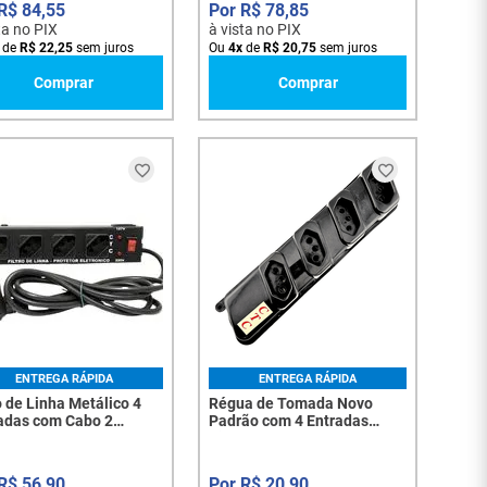
R$
84
,
55
R$
78
,
85
ta no PIX
à vista no PIX
de
R$
22
,
25
sem juros
Ou
4
x
de
R$
20
,
75
sem juros
Comprar
Comprar
ENTREGA RÁPIDA
ENTREGA RÁPIDA
o de Linha Metálico 4
Régua de Tomada Novo
das com Cabo 2
Padrão com 4 Entradas
os - 2632
Bivolt 10A sem Cabo - 4821
R$
56
,
90
R$
20
,
90