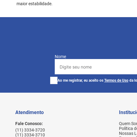
maior estabilidade.
Nome
Ao me registrar, eu aceito os
Termos de Uso
da lo
Atendimento
Instituc
Fale Conosco:
Quem So
Política 
(11) 3334-3720
Nossas L
(11) 3334-3710