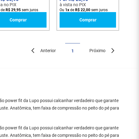
ta no PIX
à vista no PIX
de
R$
29
,
95
sem juros
Ou
1
x
de
R$
22
,
00
sem juros
Comprar
Comprar
Anterior
Próximo
1
o power fit da Lupo possui calcanhar verdadeiro que garante
juste. Anatômica, tem faixa de compressão no peito do pé para
o power fit da Lupo possui calcanhar verdadeiro que garante
juste. Anatômica, tem faixa de compressão no peito do pé para