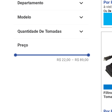
Departamento
à vis
Ou
3
x
Filtro de Linha
Modelo
Plástico
Quantidade De Tomadas
Metálico
3 Tomadas
Preço
4 Tomadas
6 Tomadas
10 Tomadas
R$ 22,00
–
R$ 89,00
Filtr
Toma