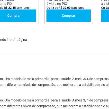
ta no PIX
à vista no PIX
à vis
de
R$
22
,
45
sem juros
Ou
1
x
de
R$
32
,
00
sem juros
Ou
2
x
Comprar
Comprar
ando
1
de
1
página
po. Um modelo de meia primordial para a saúde. A meia 3/4 de compressã
 com diferentes níveis de compressão, que melhoram a estabilidade e o a
po. Um modelo de meia primordial para a saúde. A meia 3/4 de compressã
 com diferentes níveis de compressão, que melhoram a estabilidade e o a